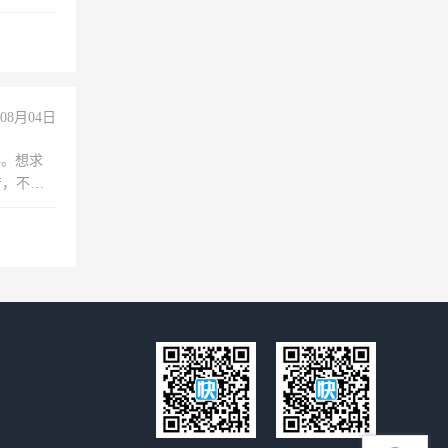
08月04日
年。想求
苦，不怕