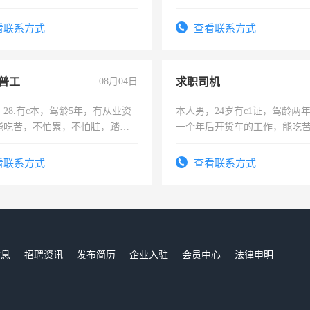
看联系方式
查看联系方式
普工
08月04日
求职司机
28.有c本，驾龄5年，有从业资
本人男，24岁有c1证，驾龄两
能吃苦，不怕累，不怕脏，踏
一个年后开货车的工作，能吃
求稳定工作一份，保险不干
加班。
看联系方式
查看联系方式
信息
招聘资讯
发布简历
企业入驻
会员中心
法律申明
们