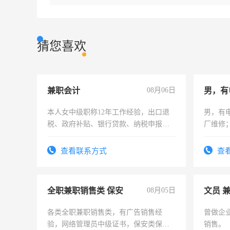
猜您喜欢
兼职会计
08月06日
男，有
本人女中级职称12年工作经验，出口退
男，有
税、政府补贴、银行贷款、纳税申报、
厂维修
为各类公司策划，设建新账，理乱账业
上，枣
务，财务咨询等业务。欲求兼职会计工
电话
查看联系方式
查
作
全职兼职销售类 保安
08月05日
文员 
各类全职兼职销售类，有广告销售经
曾做企
验，网络管理员中级证书，保安类保安
销售。