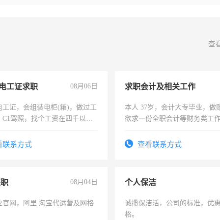
查
电工证求职
08月06日
求职会计及相关工作
电工证，会组装电柜(箱)，做过工
本人 37岁，会计大专毕业，做
；C1驾照，找个工资在四千以
欲求一份全职会计等财务类工
强县以外需要有住宿，保险勿扰
计证
看联系方式
查看联系方式
兼职
08月04日
个人保洁
业官网，阿里 淘宝代运营及网格
诚揽保洁活，公司的标准，优
格。