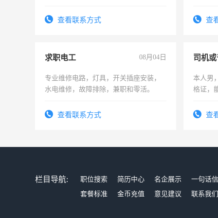
队长，形象岗或幼儿园保安，维修水电
有高低压电工证和十几年工作经验
查看联系方式
查
求职电工
08月04日
司机或
专业维修电路，灯具，开关插座安装，
本人男，
水电维修，故障排除，兼职和零活。
格证，
实，需
查看联系方式
查
栏目导航:
职位搜索
简历中心
名企展示
一句话
套餐标准
金币充值
意见建议
联系我