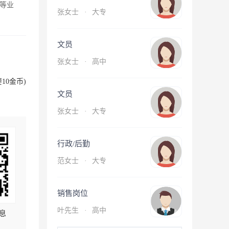
等业
张女士
·
大专
文员
张女士
·
高中
10金币)
文员
张女士
·
大专
行政/后勤
范女士
·
大专
销售岗位
叶先生
·
高中
息